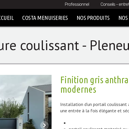
Professionnel
Conseils - entre
CCUEIL
COSTA MENUISERIES
NOS PRODUITS
NOS 
ture coulissant - Plene
Finition gris anthra
modernes
Installation d’un portail coulissan
une entrée à la fois élégante et séc