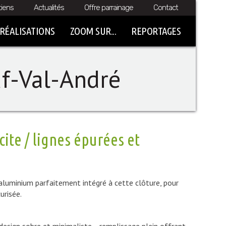
tiens
Actualités
Offre parrainage
Contact
RÉALISATIONS
ZOOM SUR...
REPORTAGES
uf-Val-André
cite / lignes épurées et
t aluminium parfaitement intégré à cette clôture, pour
urisée.