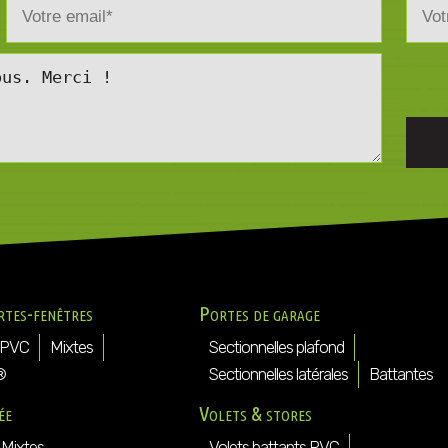
rtes-fenêtres
Portes de garage
PVC
Mixtes
Sectionnelles plafond
®
Sectionnelles latérales
Battantes
ée
Volets & stores
Mixtes
Volets battants PVC