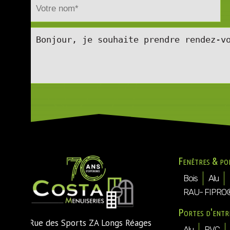
Fenêtres & po
Bois
Alu
RAU- FIPRO
Portes d'entr
Rue des Sports ZA Longs Réages
Alu
PVC