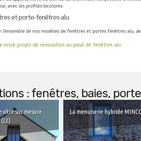
ieur, avec les profilés bicolores.
es et porte-fenêtres alu
r l'ensemble de nos modèles de fenêtres et portes fenêtres alu, ain
à votre projet de rénovation ou pose de fenêtres alu
ions : fenêtres, baies, port
 vitré sur mesure -
La menuiserie hybride MINC
(22)