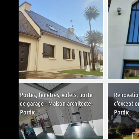
+
Portes, fenêtres, volets, porte
Rénovatio
de garage - Maison architecte-
d'exceptio
Pordic
Pordic