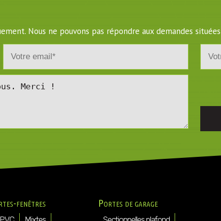
iquement. Nous ne pouvons pas répondre aux demandes situées
rtes-fenêtres
Portes de garage
PVC
Mixtes
Sectionnelles plafond