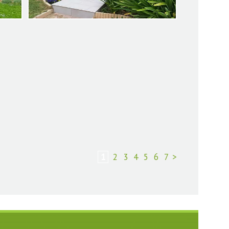
+
+
1
2
3
4
5
6
7
>