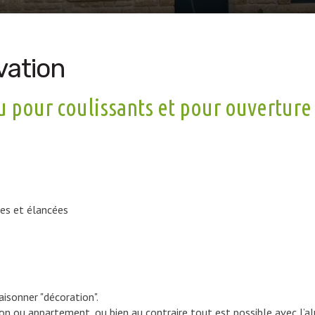
vation
 pour coulissants et pour ouverture à
ies et élancées
isonner "décoration".
son ou appartement, ou bien au contraire tout est possible avec l’alu