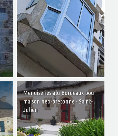
+
+
Menuiseries alu Bordeaux pour
maison néo-bretonne - Saint-
Julien