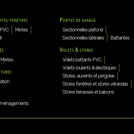
rtes-fenêtres
Portes de garage
PVC
Mixtes
Sectionnelles plafond
®
Sectionnelles latérales
Battantes
ée
Volets & stores
Mixtes
Volets battants PVC
Volets roulants & électriques
ôtures
Stores, auvents et pergolas
ation
Stores fenêtres et stores vérandas
Stores terrasses et balcons
ménagements