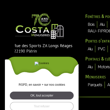
Fenêtres & po
Bois
Alu
RAU- FIPRO
Portes d'entr
Rue des Sports ZA Longs Réages
Alu
PVC
22190 Plérin
Portails & cl
Tél. : 02 96 74 54 30
Fax : 02 96 74 73 25
Alu
Motoris
Mail :
direction@costa-menuiseries-
Menuiseries
plerin.fr
Parquets
A
RGPD, en savoir + sur nos cookies
OK, tout accepter
Tout refuser