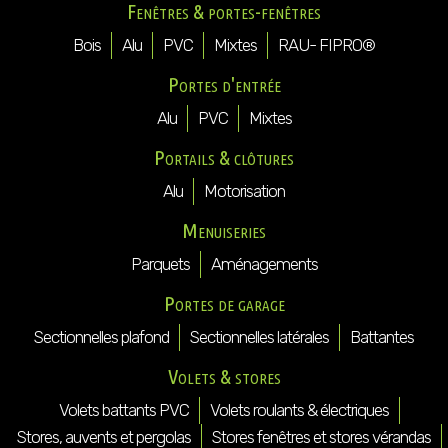
Fenêtres & portes-fenêtres
Bois
Alu
PVC
Mixtes
RAU- FIPRO®
Portes d'entrée
Alu
PVC
Mixtes
Portails & clôtures
Alu
Motorisation
Menuiseries
Parquets
Aménagements
Portes de garage
Sectionnelles plafond
Sectionnelles latérales
Battantes
Volets & stores
Volets battants PVC
Volets roulants & électriques
Stores, auvents et pergolas
Stores fenêtres et stores vérandas