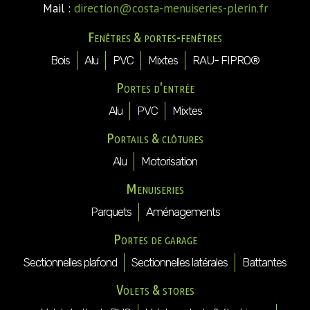
Mail :
direction@costa-menuiseries-plerin.fr
Fenêtres & portes-fenêtres
Bois
Alu
PVC
Mixtes
RAU- FIPRO®
Portes d'entrée
Alu
PVC
Mixtes
Portails & clôtures
Alu
Motorisation
Menuiseries
Parquets
Aménagements
Portes de garage
Sectionnelles plafond
Sectionnelles latérales
Battantes
Volets & stores