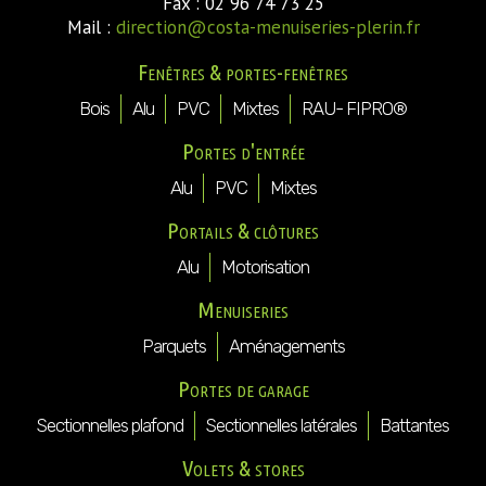
Fax : 02 96 74 73 25
Mail :
direction@costa-menuiseries-plerin.fr
Fenêtres & portes-fenêtres
Bois
Alu
PVC
Mixtes
RAU- FIPRO®
Portes d'entrée
Alu
PVC
Mixtes
Portails & clôtures
Alu
Motorisation
Menuiseries
Parquets
Aménagements
Portes de garage
Sectionnelles plafond
Sectionnelles latérales
Battantes
Volets & stores