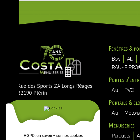
Fenêtres & po
Bois
Alu
RAU- FIPRO
Portes d'entr
Rue des Sports ZA Longs Réages
Alu
PVC
22190 Plérin
Portails & cl
Tél. : 02 96 74 54 30
Fax : 02 96 74 73 25
Alu
Motoris
Mail :
direction@costa-menuiseries-
Menuiseries
plerin.fr
Parquets
A
RGPD, en savoir + sur nos cookies