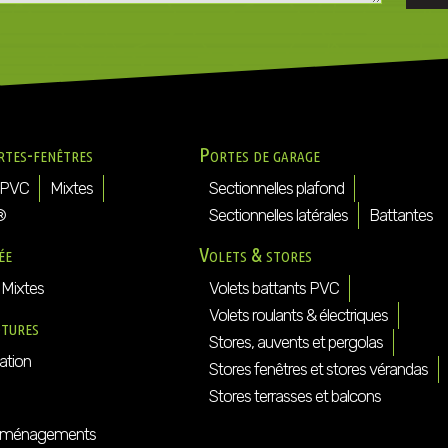
rtes-fenêtres
Portes de garage
PVC
Mixtes
Sectionnelles plafond
®
Sectionnelles latérales
Battantes
ée
Volets & stores
Mixtes
Volets battants PVC
Volets roulants & électriques
ôtures
Stores, auvents et pergolas
ation
Stores fenêtres et stores vérandas
Stores terrasses et balcons
ménagements