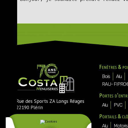
Fenêtres & po
Bois
Alu
RAU- FIPRO
Portes d'entr
Rue des Sports ZA Longs Réages
Alu
PVC
22190 Plérin
Portails & cl
Tél. : 02 96 74 54 30
Fax : 02 96 74 73 25
Alu
Motoris