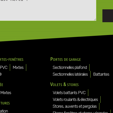
rtes-fenêtres
Portes de garage
PVC
Mixtes
Sectionnelles plafond
®
Sectionnelles latérales
Battantes
ée
Volets & stores
Mixtes
Volets battants PVC
Volets roulants & électriques
ôtures
Stores, auvents et pergolas
ation