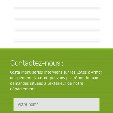
Saint-Brieuc
Installation store motorisé sur
terrasse Markilux - Pléneuf Val
Installation d'un store banne
André
Markilux sur terrasse - Plérin
+
Installation store de terrasse - Saint
Quay Portrieux
Installation store banne Markilux sur
+
balcon -toile déperlante - Saint
+
Installation store Markilux sur
Brieuc
terrasse - Hillion
+
Contactez-nous :
Costa Menuiseries intervient sur les Côtes d'Armor
+
uniquement. Nous ne pouvons pas répondre aux
+
demandes situées à l'extérieur de notre
département.