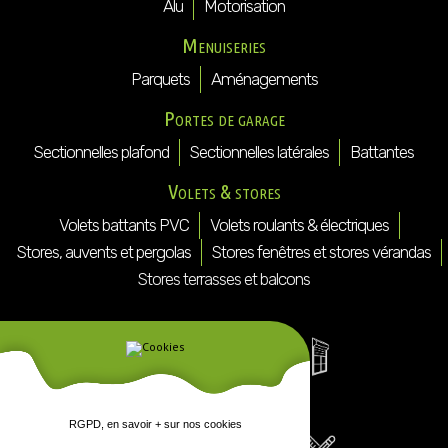
Alu
Motorisation
Menuiseries
Parquets
Aménagements
Portes de garage
Sectionnelles plafond
Sectionnelles latérales
Battantes
Volets & stores
Volets battants PVC
Volets roulants & électriques
Stores, auvents et pergolas
Stores fenêtres et stores vérandas
Stores terrasses et balcons
RGPD, en savoir + sur nos cookies