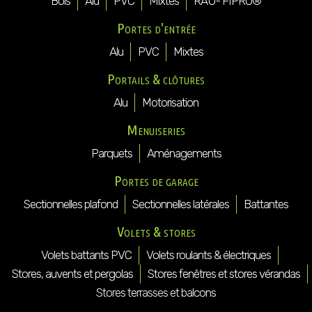
Bois
Alu
PVC
Mixtes
RAU- FIPRO®
Portes d'entrée
Alu
PVC
Mixtes
Portails & clôtures
Alu
Motorisation
Menuiseries
Parquets
Aménagements
Portes de garage
Sectionnelles plafond
Sectionnelles latérales
Battantes
Volets & stores
Volets battants PVC
Volets roulants & électriques
Stores, auvents et pergolas
Stores fenêtres et stores vérandas
Stores terrasses et balcons