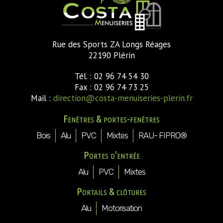
Rue des Sports ZA Longs Réages
22190 Plérin
Tél. : 02 96 74 54 30
Fax : 02 96 74 73 25
Mail :
direction@costa-menuiseries-plerin.fr
Fenêtres & portes-fenêtres
Bois
Alu
PVC
Mixtes
RAU- FIPRO®
Portes d'entrée
Alu
PVC
Mixtes
Portails & clôtures
Alu
Motorisation