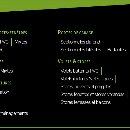
rtes-fenêtres
Portes de garage
PVC
Mixtes
Sectionnelles plafond
®
Sectionnelles latérales
Battantes
ée
Volets & stores
Mixtes
Volets battants PVC
Volets roulants & électriques
ôtures
Stores, auvents et pergolas
ation
Stores fenêtres et stores vérandas
Stores terrasses et balcons
ménagements