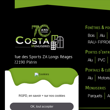
Fenêtres & po
Bois
Alu
RAU- FIPRO
Portes d'entr
Rue des Sports ZA Longs Réages
Alu
PVC
22190 Plérin
Portails & cl
Tél. : 02 96 74 54 30
Fax : 02 96 74 73 25
Alu
Motoris
Mail :
direction@costa-menuiseries-
Menuiseries
plerin.fr
Parquets
A
RGPD, en savoir + sur nos cookies
OK, tout accepter