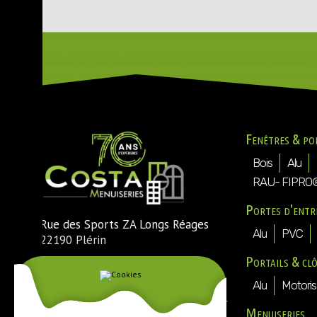
Fenêtres & po
Bois
Alu
RAU- FIPRO
Portes d'entr
Rue des Sports ZA Longs Réages
Alu
PVC
22190 Plérin
Portails & cl
Tél. : 02 96 74 54 30
Fax : 02 96 74 73 25
Alu
Motoris
Mail :
direction@costa-menuiseries-
Menuiseries
plerin.fr