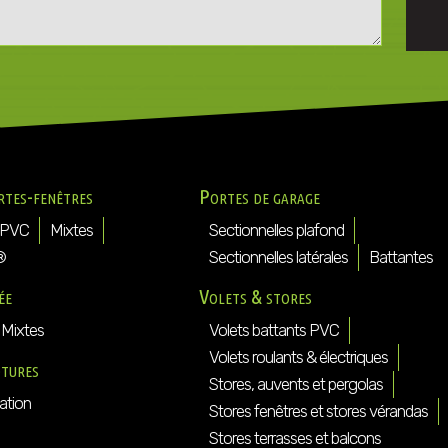
rtes-fenêtres
Portes de garage
PVC
Mixtes
Sectionnelles plafond
®
Sectionnelles latérales
Battantes
ée
Volets & stores
Mixtes
Volets battants PVC
Volets roulants & électriques
ôtures
Stores, auvents et pergolas
ation
Stores fenêtres et stores vérandas
Stores terrasses et balcons