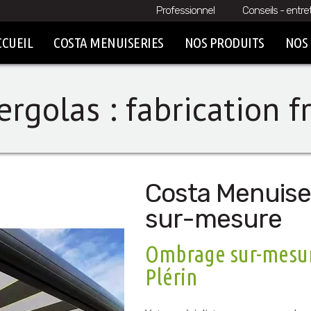
Professionnel
Conseils - entre
CCUEIL
COSTA MENUISERIES
NOS PRODUITS
NOS 
rgolas : fabrication 
Costa Menuiser
sur-mesure
Ombrage sur-mesure
Plérin