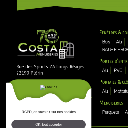
Fenêtres & po
Bois
Alu
RAU- FIPRO
Portes d'entr
Rue des Sports ZA Longs Réages
Alu
PVC
22190 Plérin
Portails & cl
Tél. : 02 96 74 54 30
Fax : 02 96 74 73 25
Alu
Motoris
Mail :
direction@costa-menuiseries-
Menuiseries
plerin.fr
Parquets
A
RGPD, en savoir + sur nos cookies
OK, tout accepter