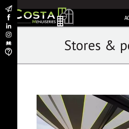
A
Stores & pe