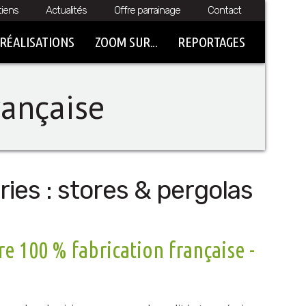
tiens
Actualités
Offre parrainage
Contact
RÉALISATIONS
ZOOM SUR...
REPORTAGES
française
ies : stores & pergolas
 100 % fabrication française -