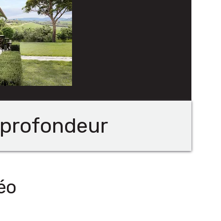
 profondeur
éo