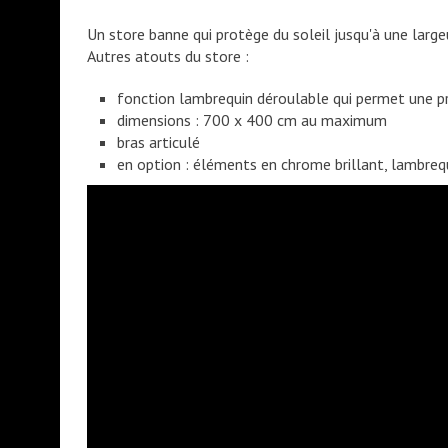
Un store banne qui protège du soleil jusqu'à une large
Autres atouts du store :
fonction lambrequin déroulable qui permet une pr
dimensions : 700 x 400 cm au maximum
bras articulé
en option : éléments en chrome brillant, lambrequ