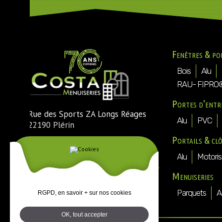
Fenêtres & po
Bois
Alu
RAU- FIPRO
Portes d'entr
Rue des Sports ZA Longs Réages
Alu
PVC
22190 Plérin
Portails & cl
Tél. : 02 96 74 54 30
Fax : 02 96 74 73 25
Alu
Motoris
Mail :
direction@costa-menuiseries-
Menuiseries
plerin.fr
Parquets
A
RGPD, en savoir + sur nos cookies
OK, tout accepter