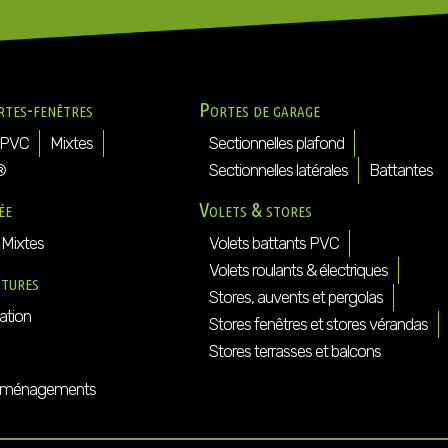
rtes-fenêtres
Portes de garage
PVC
Mixtes
Sectionnelles plafond
®
Sectionnelles latérales
Battantes
ée
Volets & stores
Mixtes
Volets battants PVC
Volets roulants & électriques
ôtures
Stores, auvents et pergolas
ation
Stores fenêtres et stores vérandas
Stores terrasses et balcons
ménagements