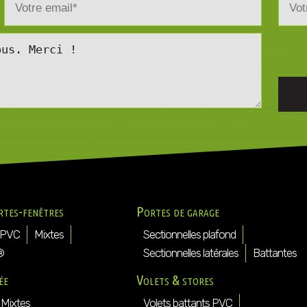
rtes-fenêtres
Portes de garage
PVC
Mixtes
Sectionnelles plafond
®
Sectionnelles latérales
Battantes
ée
Volets & stores
Mixtes
Volets battants PVC