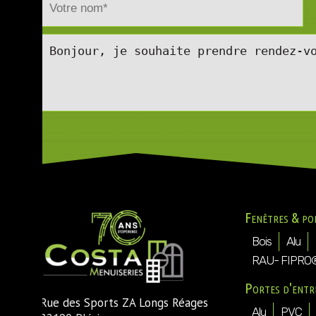
Fenêtres & po
Bois
Alu
RAU- FIPRO
Portes d'entr
Rue des Sports ZA Longs Réages
Alu
PVC