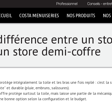
Professionnel
Conseils - entre
CCUEIL
COSTA MENUISERIES
NOS PRODUITS
NOS 
différence entre un sto
un store demi-coffre
rotège intégralement la toile et les bras une fois replié : c’est la 
nte” et durable (pluie, embruns, salissures).
ffre protège surtout la toile, mais laisse une partie de la mécaniq
une bonne option selon la configuration et le budget.