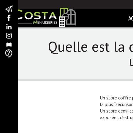
A
Quelle est la 
Un store coffre p
la plus “sécurisa
Un store demi-co
exposée : c’est 