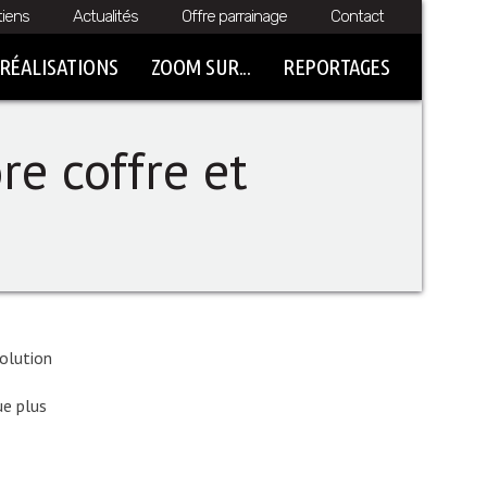
tiens
Actualités
Offre parrainage
Contact
RÉALISATIONS
ZOOM SUR...
REPORTAGES
re coffre et
solution
ue plus