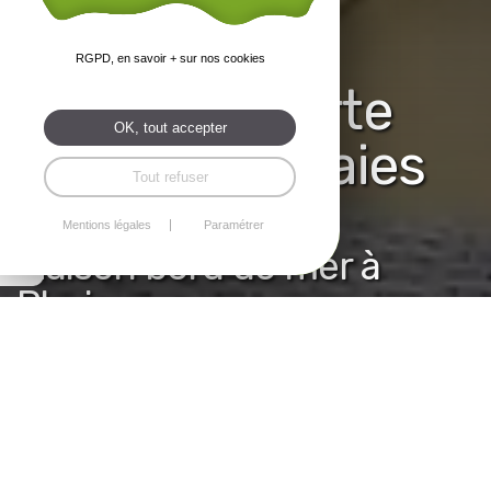
RGPD, en savoir + sur nos cookies
Fenêtres, porte
OK, tout accepter
d'entrée et baies
Tout refuser
vitrées alu
Mentions légales
Paramétrer
Maison bord de mer à
Plurien