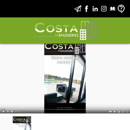
Maison neuve : baies vitrées - portes
d'entrées - portes d'intérieures - Plérin