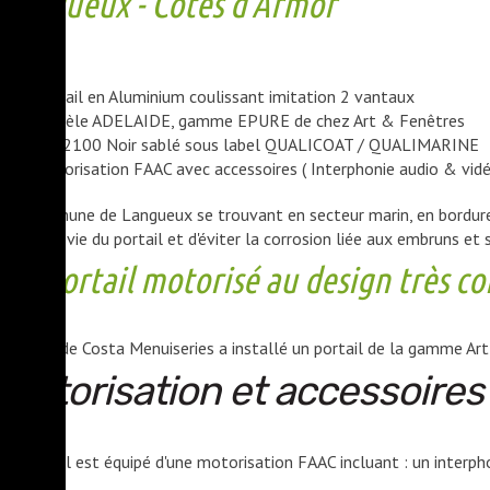
Langueux - Côtes d'Armor
Portail en Aluminium coulissant imitation 2 vantaux
Modèle ADELAIDE, gamme EPURE de chez Art & Fenêtres
Ral 2100 Noir sablé sous label QUALICOAT / QUALIMARINE
Motorisation FAAC avec accessoires ( Interphonie audio & vidé
La commune de Langueux se trouvant en secteur marin, en bordure d
durée de vie du portail et d'éviter la corrosion liée aux embruns et 
Un portail motorisé au design très 
L'équipe de Costa Menuiseries a installé un portail de la gamme Ar
Motorisation et accessoires 
Le portail est équipé d'une motorisation FAAC incluant : un interp