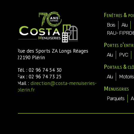
Fenêtres & po
Bois
Alu
RAU- FIPRO
Portes d'entr
Rue des Sports ZA Longs Réages
Alu
PVC
22190 Plérin
Portails & cl
Tél. : 02 96 74 54 30
Fax : 02 96 74 73 25
Alu
Motoris
Mail :
direction@costa-menuiseries-
Menuiseries
plerin.fr
Parquets
A