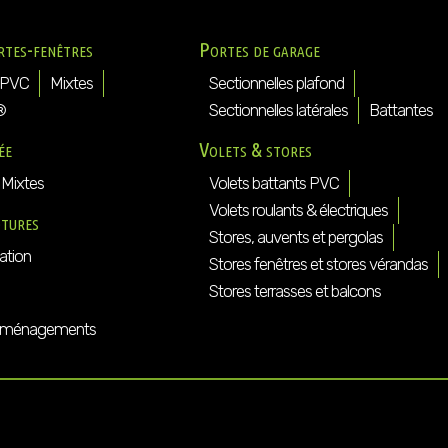
rtes-fenêtres
Portes de garage
PVC
Mixtes
Sectionnelles plafond
®
Sectionnelles latérales
Battantes
ée
Volets & stores
Mixtes
Volets battants PVC
Volets roulants & électriques
ôtures
Stores, auvents et pergolas
ation
Stores fenêtres et stores vérandas
Stores terrasses et balcons
ménagements