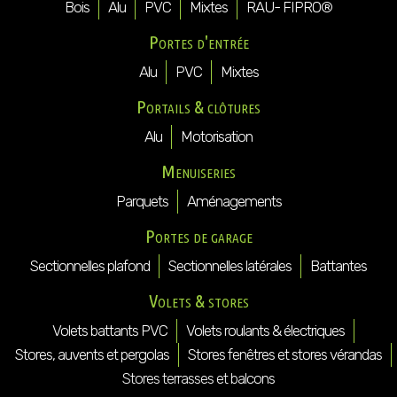
Bois
Alu
PVC
Mixtes
RAU- FIPRO®
Portes d'entrée
Alu
PVC
Mixtes
Portails & clôtures
Alu
Motorisation
Menuiseries
Parquets
Aménagements
Portes de garage
Sectionnelles plafond
Sectionnelles latérales
Battantes
Volets & stores
Volets battants PVC
Volets roulants & électriques
Stores, auvents et pergolas
Stores fenêtres et stores vérandas
Stores terrasses et balcons