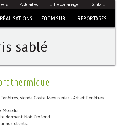
tiens
Actualités
Offre parrainage
Contact
RÉALISATIONS
ZOOM SUR...
REPORTAGES
ris sablé
ort thermique
 Fenêtres, signée Costa Menuiseries - Art et Fenêtres.
e Monalu.
dre dormant Noir Profond.
ar nos clients.