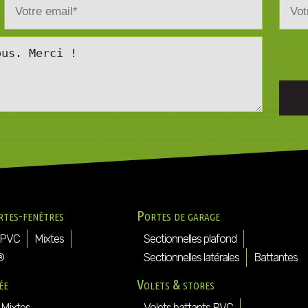
rtes-fenêtres
Portes de garage
PVC
Mixtes
Sectionnelles plafond
®
Sectionnelles latérales
Battantes
ée
Volets & stores
Mixtes
Volets battants PVC