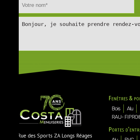
Fenêtres & po
Bois
Alu
RAU- FIPRO
Portes d'entr
Rue des Sports ZA Longs Réages
Alu
PVC