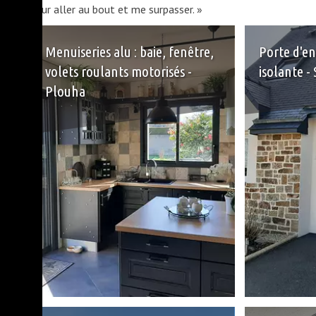
pour aller au bout et me surpasser. »
Menuiseries alu : baie, fenêtre,
Porte d'en
volets roulants motorisés -
isolante -
Plouha
+