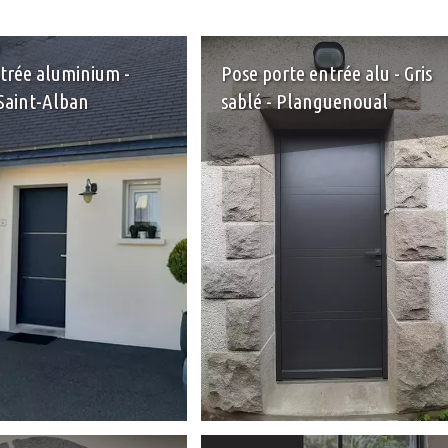
trée aluminium -
Pose porte entrée alu - Gris
 Saint-Alban
sablé - Planguenoual
+