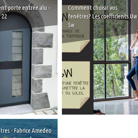
t porte entrée alu -
Comment choisir vos
 22
fenêtres? Les coefficients Uw
Sw
+
tres - Fabrice Amedeo