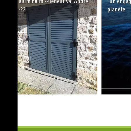
aluminium -Pléneuf Val André
: un enga
-22
planète
+