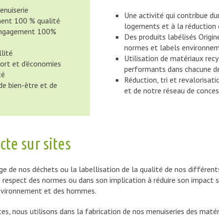
enuiserie
Une activité qui contribue d
ment 100 % qualité
logements et à la réduction 
 engagement 100%
Des produits labélisés Origi
normes et labels environne
lité
Utilisation de matériaux rec
fort et d'économies
performants dans chacune de
té
Réduction, tri et revalorisat
de bien-être et de
et de notre réseau de conces
te sur sites
ge de nos déchets ou la labellisation de la qualité de nos différent
 respect des normes ou dans son implication à réduire son impact su
’environnement et des hommes.
tes, nous utilisons dans la fabrication de nos menuiseries des mat