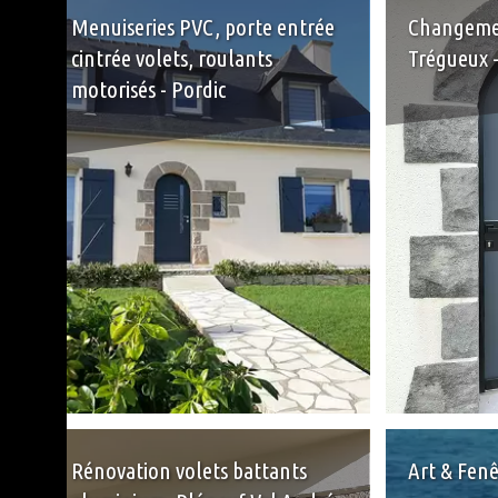
Menuiseries PVC, porte entrée
Changemen
cintrée volets, roulants
Trégueux -
motorisés - Pordic
+
Rénovation volets battants
Art & Fenê