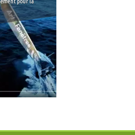
gement pour la
+