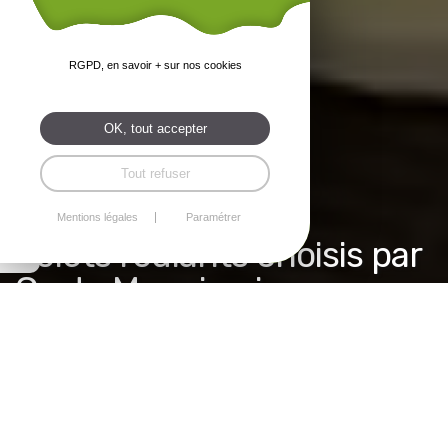
RGPD, en savoir + sur nos cookies
OK, tout accepter
Tout refuser
Bubendorff
Mentions légales
Paramétrer
Volets roulants choisis par
Costa Menuiseries
Des volets roulants
garantis 7 ans, pièces,