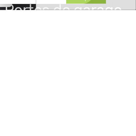
Portes de garage
Costa Menuiseries -
Plérin
Lamballe, Erquy, Pléneuf
Val André, Erquy, Saint-
Brieuc, Langueux,
Trègueux, Plérin,
Ploufragan, Pordic, Binic,
Plérin, Saint Quay Portrieux