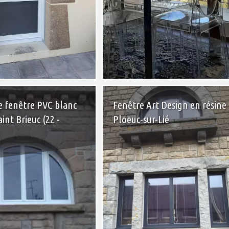
+
e fenêtre PVC blanc
Fenêtre Art Design en résine 
aint Brieuc (22 -
Ploeuc-sur-Lié