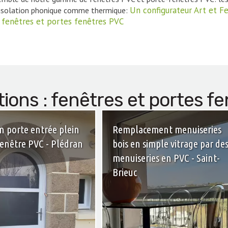
Un configurateur Art et Fe
 l’isolation phonique comme thermique:
e fenêtres et portes fenêtres PVC
tions : fenêtres et portes f
n porte entrée plein
Remplacement menuiseries
fenêtre PVC - Plédran
bois en simple vitrage par de
menuiseries en PVC - Saint-
Brieuc