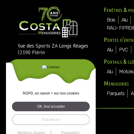
Fenêtres & po
Bois
Alu
RAU- FIPRO
Portes d'entr
Rue des Sports ZA Longs Réages
Alu
PVC
22190 Plérin
Portails & cl
Tél. : 02 96 74 54 30
Fax : 02 96 74 73 25
Alu
Motoris
Mail :
direction@costa-menuiseries-
Menuiseries
plerin.fr
Parquets
A
RGPD, en savoir + sur nos cookies
OK, tout accepter
Tout refuser
Mentions légales
Paramétrer