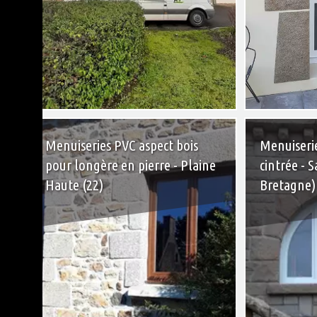
+
Menuiseries PVC aspect bois
Menuiseri
pour longère en pierre - Plaine
cintrée - S
Haute (22)
Bretagne)