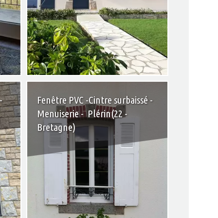
+
+
-
Fenêtre PVC -Cintre surbaissé -
Menuiserie - Plérin(22 -
Bretagne)