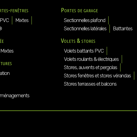
rtes-fenêtres
Portes de garage
PVC
Mixtes
Sectionnelles plafond
®
Sectionnelles latérales
Battantes
ée
Volets & stores
Mixtes
Volets battants PVC
Volets roulants & électriques
ôtures
Stores, auvents et pergolas
ation
Stores fenêtres et stores vérandas
Stores terrasses et balcons
ménagements