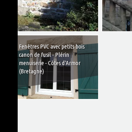
+
Fenêtres PVC avec petits bois
canon de fusil - Plérin
menuiserie - Côtes d'Armor
(Bretagne)
+