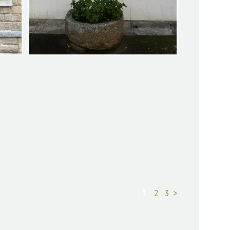
+
+
1
2
3
>